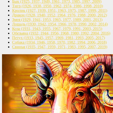
Бык
(1925, 1937, 1949, 1961,
1973, 1985, 1997, 2009)
Тигр
(1926, 1938, 1950, 1962,
1974, 1986, 1998, 2010)
Кролик
(1927, 1939, 1951, 1963,
1975, 1987, 1999, 2011)
Дракон
(1928, 1940, 1952, 1964,
1976, 1988, 2000, 2012)
Змея
(1929, 1941, 1953, 1965,
1977, 1989, 2001, 2013)
Лошадь
(1930, 1942, 1954, 1966,
1978, 1990, 2002, 2014)
Коза
(1931, 1943, 1955, 1967,
1979, 1991, 2003, 2015)
Обезьяна
(1932, 1944, 1956, 1968,
1980, 1992, 2004, 2016)
Петух
(1933, 1945, 1957, 1969,
1981, 1993, 2005, 2017)
Собака
(1934, 1946, 1958, 1970,
1982, 1994, 2006, 2018)
Свинья
(1935, 1947, 1959, 1971,
1983, 1995, 2007, 2019)