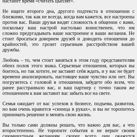
настанет время «считать цыплят».
Не ищите второго дна, другого подтекста в отношении с
близкими, так как не всегда, когда вам кажется, все настроены
против вас. Ваши друзья видят сложность в общении с вами,
поскольку ваш настрой настолько воинственен, что им
сложно предугадывать ваше настроение и ваши желания. Не
стоит бросаться доверием друзей и доводить отношения до
крайностей, это грозит серьезным расстройством вашей
дружбы.
Любовь – то, чем стоит заняться в этом году представителям
обеих полов этого знака. Серьезные отношения, которых вы
боитесь, но так хотите, не заставят себя ждать, и у вас не будет
времени анализировать, настоящее ваше чувство или нет. Вы
погрузитесь с головой в отношения, забудете обо всем, что
ранее расстраивало вас, и ваш партнер с точно таким же
отношением к вам заставит вас забыть все на свете.
Семья ожидает от вас успехов в бизнесе, подъема, развития,
но вам очень нравится «синица в руках», и вы не торопитесь
принимать решение и менять свою жизнь.
Вы только сами должны решать, что важно для вас, а что
второстепенно. Не торопите события и не верьте своим
сиюминутным желаниям, скорее всего они окажутся