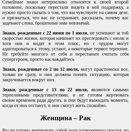
Семейные знаки нетерпеливо относятся к своей второй
половине, поскольку перестали видеть в ней поддержку, а
нужно просто сказать о том, что вы чувствуете на самом деле,
и признаться, что вас не устраивает, рассказать, почему вас
задевают слова, брошенные ими невзначай.
Знаки, рожденные с 22 июня по 1 июля,
не успевают за той
скоростью жизни, которая начинает их преследовать с июля, и
хотя они и видят в этом плюс, но с трудом могут
адаптироваться к этому, устают, а некоторые теряют терпение.
Не требуйте многого от себя и перестаньте считать себя
супергероем, просто наслаждайтесь
Знаки, рожденные со 2 по 12 июля,
могут практически все,
только не сразу, и они должны понять ситуацию, которая
закручивается вокруг них.
Знаки, рожденные с 13 по 22 июля,
являются самыми
терпеливыми представителями, и не готовы жертвовать
своим временем ради других, и они будут выжидать момента,
когда от них отстанут, и они смогут жить спокойно.
Женщина – Рак
Вы не готовы жертвовать собой ради иллюзорного счастья, но