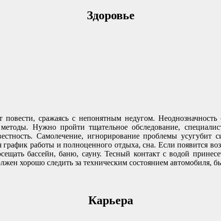
Здоровье
т повести, сражаясь с непонятным недугом. Неоднозначность
методы. Нужно пройти тщательное обследование, специалист
звестность. Самолечение, игнорирование проблемы усугубит
я график работы и полноценного отдыха, сна. Если появится в
осещать бассейн, баню, сауну. Тесный контакт с водой принес
олжен хорошо следить за техническим состоянием автомобиля, б
Карьера