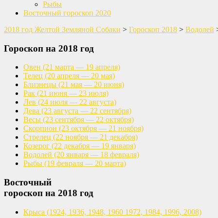
Рыбы
Восточный гороскоп 2020
2018 год Желтой Земляной Собаки
>
Гороскоп 2018
>
Водолей
Гороскоп на 2018 год
Овен
(21 марта — 19 апреля)
Телец
(20 апреля — 20 мая)
Близнецы
(21 мая — 20 июня)
Рак
(21 июня — 23 июля)
Лев
(24 июля — 22 августа)
Дева
(23 августа — 22 сентября)
Весы
(23 сентября — 22 октября)
Скорпион
(23 октября — 21 ноября)
Стрелец
(22 ноября — 21 декабря)
Козерог
(22 декабря — 19 января)
Водолей
(20 января — 18 февраля)
Рыбы
(19 февраля — 20 марта)
Восточный
гороскоп на 2018 год
Крыса
(1924, 1936, 1948, 1960
1972, 1984, 1996, 2008)