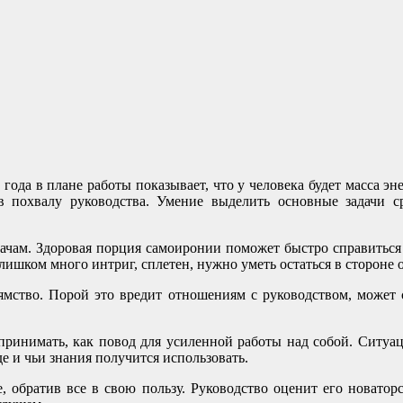
 года в плане работы показывает, что у человека будет масса эн
в похвалу руководства. Умение выделить основные задачи с
ачам. Здоровая порция самоиронии поможет быстро справиться с
лишком много интриг, сплетен, нужно уметь остаться в стороне о
рямство. Порой это вредит отношениям с руководством, может 
ринимать, как повод для усиленной работы над собой. Ситуаци
де и чьи знания получится использовать.
 обратив все в свою пользу. Руководство оценит его новаторс