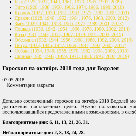
Бык
(1925, 1937, 1949, 1961,
1973, 1985, 1997, 2009)
Тигр
(1926, 1938, 1950, 1962,
1974, 1986, 1998, 2010)
Кролик
(1927, 1939, 1951, 1963,
1975, 1987, 1999, 2011)
Дракон
(1928, 1940, 1952, 1964,
1976, 1988, 2000, 2012)
Змея
(1929, 1941, 1953, 1965,
1977, 1989, 2001, 2013)
Лошадь
(1930, 1942, 1954, 1966,
1978, 1990, 2002, 2014)
Коза
(1931, 1943, 1955, 1967,
1979, 1991, 2003, 2015)
Обезьяна
(1932, 1944, 1956, 1968,
1980, 1992, 2004, 2016)
Петух
(1933, 1945, 1957, 1969,
1981, 1993, 2005, 2017)
Собака
(1934, 1946, 1958, 1970,
1982, 1994, 2006, 2018)
Свинья
(1935, 1947, 1959, 1971,
1983, 1995, 2007, 2019)
Гороскоп на октябрь 2018 года для Водолея
07.05.2018
|
Комментарии закрыты
Детально составленный гороскоп на октябрь 2018 Водолей мож
достижения поставленных целей. Нужно пользоваться мо
воспользовавшийся предоставленными возможностями, в октябр
Благоприятные дни: 6, 11, 13, 21, 26, 31.
Неблагоприятные дни: 2, 8, 18, 24, 28.