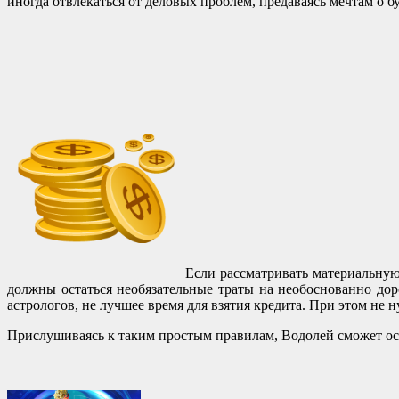
иногда отвлекаться от деловых проблем, предаваясь мечтам о б
Если рассматривать материальную
должны остаться необязательные траты на необоснованно дор
астрологов, не лучшее время для взятия кредита. При этом не ну
Прислушиваясь к таким простым правилам, Водолей сможет оста