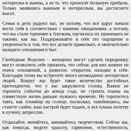
интересны и важны, а не те, что приносят большую прибыль.
Только занявшись важным и интересным, вы достигните
высот.
Семья и дети радуют вас, не потому, что все вдруг начали
вести себя в соответствии с вашими ожиданиями, а потому,
что вы стали терпимее к близким, научились их принимать не
такими, как вы. Поддерживайте в себе это ощущение и
уверенность в том, что все делаете правильно, и окончательно
наладите отношения и быт.
Свободные Водолеи – женщины могут сделать передышку,
могут позволить себе признать, что сейчас для них важнее не
поиск отношений, а развитие, открытия, находки в себе.
Благодаря этому вы встретите много неожиданно интересных
людей. Вокруг вас будет такое количество достойных
претендентов, что у вас закружится голова. Важно не
торопить события до конца года, не строить планы на
совместную жизнь раньше нужного времени. Не торопитесь
таять, как пломбир на солнце, поскольку, ошибившись, вы
станете слабее, ваш настрой будет падать, и все планы полетят
в пучину депрессии.
Отдыхайте, меняйтесь, занимайтесь творчеством. Сейчас вы,
как никогда, видите красоту, гармонию, естественность.