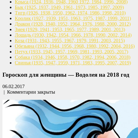
Крыса
(1924, 1936, 1948, 1960
1972, 1984, 1996, 2008)
Бык
(1925, 1937, 1949, 1961,
1973, 1985, 1997, 2009)
Тигр
(1926, 1938, 1950, 1962,
1974, 1986, 1998, 2010)
Кролик
(1927, 1939, 1951, 1963,
1975, 1987, 1999, 2011)
Дракон
(1928, 1940, 1952, 1964,
1976, 1988, 2000, 2012)
Змея
(1929, 1941, 1953, 1965,
1977, 1989, 2001, 2013)
Лошадь
(1930, 1942, 1954, 1966,
1978, 1990, 2002, 2014)
Коза
(1931, 1943, 1955, 1967,
1979, 1991, 2003, 2015)
Обезьяна
(1932, 1944, 1956, 1968,
1980, 1992, 2004, 2016)
Петух
(1933, 1945, 1957, 1969,
1981, 1993, 2005, 2017)
Собака
(1934, 1946, 1958, 1970,
1982, 1994, 2006, 2018)
Свинья
(1935, 1947, 1959, 1971,
1983, 1995, 2007, 2019)
Гороскоп для женщины — Водолея на 2018 год
06.02.2017
|
Комментарии закрыты