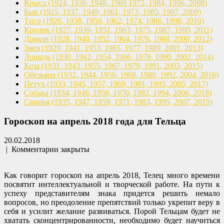
Крыса
(1924, 1936, 1948, 1960
1972, 1984, 1996, 2008)
Бык
(1925, 1937, 1949, 1961,
1973, 1985, 1997, 2009)
Тигр
(1926, 1938, 1950, 1962,
1974, 1986, 1998, 2010)
Кролик
(1927, 1939, 1951, 1963,
1975, 1987, 1999, 2011)
Дракон
(1928, 1940, 1952, 1964,
1976, 1988, 2000, 2012)
Змея
(1929, 1941, 1953, 1965,
1977, 1989, 2001, 2013)
Лошадь
(1930, 1942, 1954, 1966,
1978, 1990, 2002, 2014)
Коза
(1931, 1943, 1955, 1967,
1979, 1991, 2003, 2015)
Обезьяна
(1932, 1944, 1956, 1968,
1980, 1992, 2004, 2016)
Петух
(1933, 1945, 1957, 1969,
1981, 1993, 2005, 2017)
Собака
(1934, 1946, 1958, 1970,
1982, 1994, 2006, 2018)
Свинья
(1935, 1947, 1959, 1971,
1983, 1995, 2007, 2019)
Гороскоп на апрель 2018 года для Тельца
20.02.2018
|
Комментарии закрыты
Как говорит гороскоп на апрель 2018, Телец много времени
посвятит интеллектуальной и творческой работе. На пути к
успеху представителям знака придется решить немало
вопросов, но преодоление препятствий только укрепит веру в
себя и усилит желание развиваться. Порой Тельцам будет не
хватать сконцентрированности, необходимо будет научиться