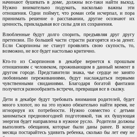
начинают бушевать в доме, должны все-таки найти выход.
Нужно внимательно подумать, насколько важны эти
отношения. Одни поймут, что роман себя исчерпал, и пора
принимать решение о расставании, другие осознают их
ценность, прикладывая все силы для их сохранения.
Влюбленные будут долго спорить, предъявляя друг другу
претензии. По большей части страсти разгорятся из-за денег.
Если Скорпионы не станут проявлять свою скупость, то,
возможно, не все будет настолько критично.
Кто-то из Скорпионов в декабре вернется к прошлым
отношениям с человеком, проживающим в данный момент в
другом городе. Представители знака, чье сердце не занято
любовными переживаниями, будут наслаждаться первыми
чувственными свиданиями. Благодаря богатой фантазии
получится разнообразить встречи, превращая все в сказку.
Дети в декабре будут требовать внимания родителей, будет
много хлопот, но на это нужно обязательно найти время, не
игнорируя их потребности. Нужно совместно с детьми
заниматься предновогодней подготовкой, так их бушующая
энергия будет направлена в нужное русло. Родители должны
выполнять обещания, которые были даны ранее. В конце
месяца постарайтесь удивить ребенка, сколько бы лет ему не