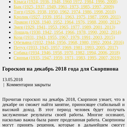
Крыса
(1924, 1936, 1948, 1960
1972, 1984, 1996, 2008)
Бык
(1925, 1937, 1949, 1961,
1973, 1985, 1997, 2009)
Тигр
(1926, 1938, 1950, 1962,
1974, 1986, 1998, 2010)
Кролик
(1927, 1939, 1951, 1963,
1975, 1987, 1999, 2011)
Дракон
(1928, 1940, 1952, 1964,
1976, 1988, 2000, 2012)
Змея
(1929, 1941, 1953, 1965,
1977, 1989, 2001, 2013)
Лошадь
(1930, 1942, 1954, 1966,
1978, 1990, 2002, 2014)
Коза
(1931, 1943, 1955, 1967,
1979, 1991, 2003, 2015)
Обезьяна
(1932, 1944, 1956, 1968,
1980, 1992, 2004, 2016)
Петух
(1933, 1945, 1957, 1969,
1981, 1993, 2005, 2017)
Собака
(1934, 1946, 1958, 1970,
1982, 1994, 2006, 2018)
Свинья
(1935, 1947, 1959, 1971,
1983, 1995, 2007, 2019)
Гороскоп на декабрь 2018 года для Скорпиона
13.05.2018
|
Комментарии закрыты
Прочитав гороскоп на декабрь 2018, Скорпион узнает, что в
декабре он сможет найти занятие, приносящее стабильный и
высокий доход. В этот период человек будет получать
заслуженные результаты своей работы. Многие осознают,
насколько важна была ранее проделанная работа. Скорпионы
могут принять решения, которые в дальнейшем смогут