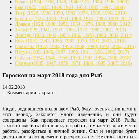
Крыса
(1924, 1936, 1948, 1960
1972, 1984, 1996, 2008)
Бык
(1925, 1937, 1949, 1961,
1973, 1985, 1997, 2009)
Тигр
(1926, 1938, 1950, 1962,
1974, 1986, 1998, 2010)
Кролик
(1927, 1939, 1951, 1963,
1975, 1987, 1999, 2011)
Дракон
(1928, 1940, 1952, 1964,
1976, 1988, 2000, 2012)
Змея
(1929, 1941, 1953, 1965,
1977, 1989, 2001, 2013)
Лошадь
(1930, 1942, 1954, 1966,
1978, 1990, 2002, 2014)
Коза
(1931, 1943, 1955, 1967,
1979, 1991, 2003, 2015)
Обезьяна
(1932, 1944, 1956, 1968,
1980, 1992, 2004, 2016)
Петух
(1933, 1945, 1957, 1969,
1981, 1993, 2005, 2017)
Собака
(1934, 1946, 1958, 1970,
1982, 1994, 2006, 2018)
Свинья
(1935, 1947, 1959, 1971,
1983, 1995, 2007, 2019)
Гороскоп на март 2018 года для Рыб
14.02.2018
|
Комментарии закрыты
Люди, родившиеся под знаком Рыб, будут очень активными в
этот период. Захочется много изменений, и они будут
совершены. Как предрекает гороскоп на март 2018, Рыбы
захотят поменять обстановку на работе, а может и вовсе место
работы, разобраться в личной жизни. Сил и энергии будет
достаточно, а вот времени и ресурсов – нет. Не стоит пытаться