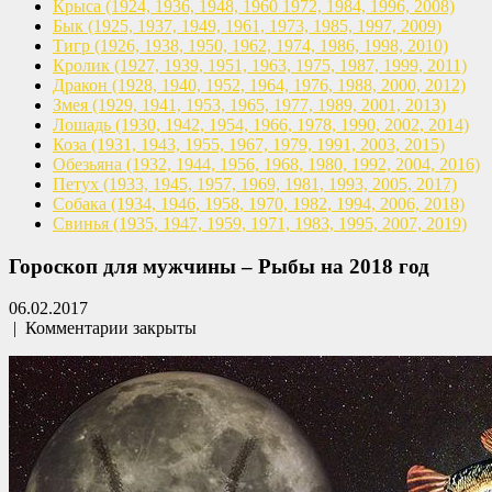
Крыса
(1924, 1936, 1948, 1960
1972, 1984, 1996, 2008)
Бык
(1925, 1937, 1949, 1961,
1973, 1985, 1997, 2009)
Тигр
(1926, 1938, 1950, 1962,
1974, 1986, 1998, 2010)
Кролик
(1927, 1939, 1951, 1963,
1975, 1987, 1999, 2011)
Дракон
(1928, 1940, 1952, 1964,
1976, 1988, 2000, 2012)
Змея
(1929, 1941, 1953, 1965,
1977, 1989, 2001, 2013)
Лошадь
(1930, 1942, 1954, 1966,
1978, 1990, 2002, 2014)
Коза
(1931, 1943, 1955, 1967,
1979, 1991, 2003, 2015)
Обезьяна
(1932, 1944, 1956, 1968,
1980, 1992, 2004, 2016)
Петух
(1933, 1945, 1957, 1969,
1981, 1993, 2005, 2017)
Собака
(1934, 1946, 1958, 1970,
1982, 1994, 2006, 2018)
Свинья
(1935, 1947, 1959, 1971,
1983, 1995, 2007, 2019)
Гороскоп для мужчины – Рыбы на 2018 год
06.02.2017
|
Комментарии закрыты