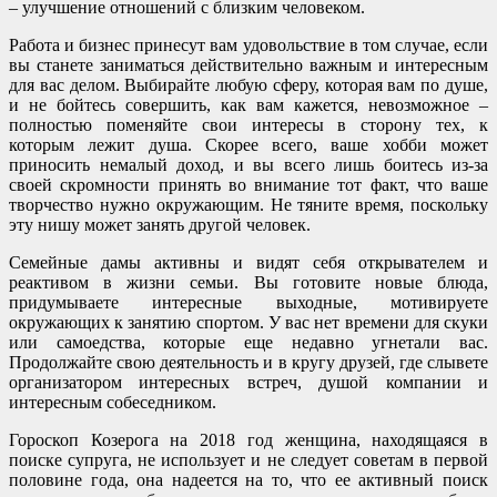
– улучшение отношений с близким человеком.
Работа и бизнес принесут вам удовольствие в том случае, если
вы станете заниматься действительно важным и интересным
для вас делом. Выбирайте любую сферу, которая вам по душе,
и не бойтесь совершить, как вам кажется, невозможное –
полностью поменяйте свои интересы в сторону тех, к
которым лежит душа. Скорее всего, ваше хобби может
приносить немалый доход, и вы всего лишь боитесь из-за
своей скромности принять во внимание тот факт, что ваше
творчество нужно окружающим. Не тяните время, поскольку
эту нишу может занять другой человек.
Семейные дамы активны и видят себя открывателем и
реактивом в жизни семьи. Вы готовите новые блюда,
придумываете интересные выходные, мотивируете
окружающих к занятию спортом. У вас нет времени для скуки
или самоедства, которые еще недавно угнетали вас.
Продолжайте свою деятельность и в кругу друзей, где слывете
организатором интересных встреч, душой компании и
интересным собеседником.
Гороскоп Козерога на 2018 год женщина, находящаяся в
поиске супруга, не использует и не следует советам в первой
половине года, она надеется на то, что ее активный поиск