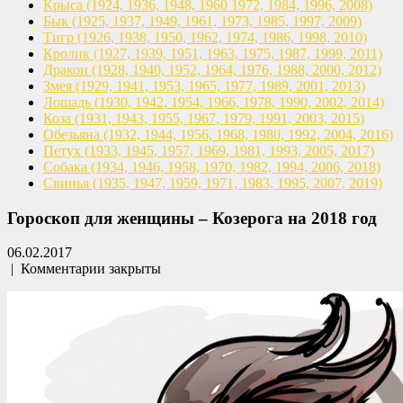
Крыса
(1924, 1936, 1948, 1960
1972, 1984, 1996, 2008)
Бык
(1925, 1937, 1949, 1961,
1973, 1985, 1997, 2009)
Тигр
(1926, 1938, 1950, 1962,
1974, 1986, 1998, 2010)
Кролик
(1927, 1939, 1951, 1963,
1975, 1987, 1999, 2011)
Дракон
(1928, 1940, 1952, 1964,
1976, 1988, 2000, 2012)
Змея
(1929, 1941, 1953, 1965,
1977, 1989, 2001, 2013)
Лошадь
(1930, 1942, 1954, 1966,
1978, 1990, 2002, 2014)
Коза
(1931, 1943, 1955, 1967,
1979, 1991, 2003, 2015)
Обезьяна
(1932, 1944, 1956, 1968,
1980, 1992, 2004, 2016)
Петух
(1933, 1945, 1957, 1969,
1981, 1993, 2005, 2017)
Собака
(1934, 1946, 1958, 1970,
1982, 1994, 2006, 2018)
Свинья
(1935, 1947, 1959, 1971,
1983, 1995, 2007, 2019)
Гороскоп для женщины – Козерога на 2018 год
06.02.2017
|
Комментарии закрыты