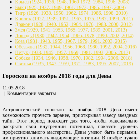
Крыса
(1924, 1936, 1948, 1960
1972, 1984, 1996, 2008)
Бык
(1925, 1937, 1949, 1961,
1973, 1985, 1997, 2009)
Тигр
(1926, 1938, 1950, 1962,
1974, 1986, 1998, 2010)
Кролик
(1927, 1939, 1951, 1963,
1975, 1987, 1999, 2011)
Дракон
(1928, 1940, 1952, 1964,
1976, 1988, 2000, 2012)
Змея
(1929, 1941, 1953, 1965,
1977, 1989, 2001, 2013)
Лошадь
(1930, 1942, 1954, 1966,
1978, 1990, 2002, 2014)
Коза
(1931, 1943, 1955, 1967,
1979, 1991, 2003, 2015)
Обезьяна
(1932, 1944, 1956, 1968,
1980, 1992, 2004, 2016)
Петух
(1933, 1945, 1957, 1969,
1981, 1993, 2005, 2017)
Собака
(1934, 1946, 1958, 1970,
1982, 1994, 2006, 2018)
Свинья
(1935, 1947, 1959, 1971,
1983, 1995, 2007, 2019)
Гороскоп на ноябрь 2018 года для Девы
11.05.2018
|
Комментарии закрыты
Астрологический гороскоп на ноябрь 2018 Дева имеет
возможность прочесть заранее, приоткрывая завесу звездных
тайн. Этот период подходит для того, чтобы максимально
раскрыть свой внутренний потенциал, показать уровень
профессионального мастерства. Девы умеют быть первыми,
им приятно занимать лидирующие позиции. В ноябре нужно